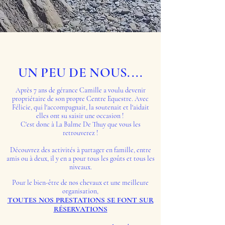
UN PEU DE NOUS....
Après 7 ans de gérance Camille a voulu devenir
propriétaire de son propre Centre Equestre. Avec
Félicie, qui l'accompagnait, la soutenait et l'aidait
elles ont su saisir une occasion !
C'est donc à La Balme De Thuy que vous les
retrouverez !
Découvrez des activités à partager en famille, entre
amis ou à deux, il y en a pour tous les goûts et tous les
niveaux.
Pour le bien-être de nos chevaux et une meilleure
organisation,
TOUTES NOS PRESTATIONS SE FONT SUR
RÉSERVATIONS