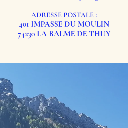
ADRESSE POSTALE :
401 IMPASSE DU MOULIN
74230 LA BALME DE THUY